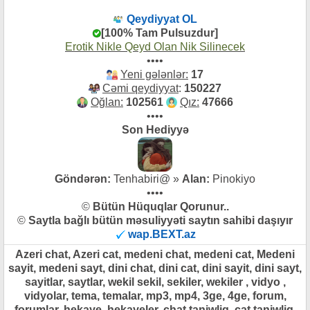
Qeydiyyat OL
[100% Tam Pulsuzdur]
Erotik Nikle Qeyd Olan Nik Silinecek
••••
Yeni gələnlər:
17
Cəmi qeydiyyat
:
150227
Oğlan:
102561
Qız:
47666
••••
Son Hediyyə
Göndərən:
Tenhabiri@ »
Alan:
Pinokiyo
••••
©
Bütün Hüquqlar Qorunur..
©
Saytla bağlı bütün məsuliyyəti saytın sahibi daşıyır
wap.BEXT.az
Azeri chat, Azeri cat, medeni chat, medeni cat, Medeni
sayit, medeni sayt, dini chat, dini cat, dini sayit, dini sayt,
sayitlar, saytlar, wekil sekil, sekiler, wekiler , vidyo ,
vidyolar, tema, temalar, mp3, mp4, 3ge, 4ge, forum,
forumlar, hekaye, hekayeler, chat taniwliq, cat taniwliq,