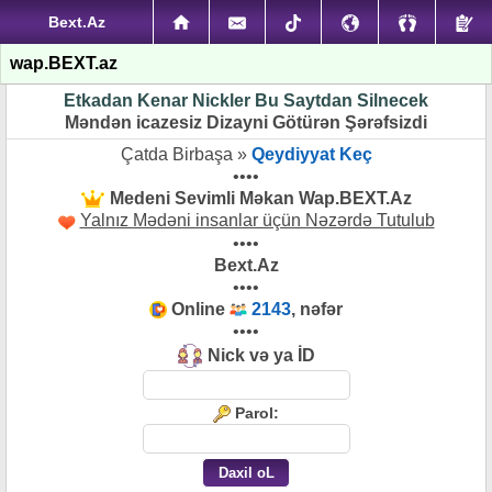
Bext.Az
wap.BEXT.az
Etkadan Kenar Nickler Bu Saytdan Silnecek
Məndən icazesiz Dizayni Götürən Şərəfsizdi
Çatda Birbaşa »
Qeydiyyat Keç
••••
Medeni Sevimli Məkan Wap.BEXT.Az
Yalnız Mədəni insanlar üçün Nəzərdə Tutulub
••••
Bext.Az
••••
Online
2143
, nəfər
••••
Nick və ya İD
Parol: