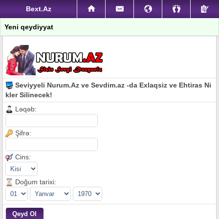
Bext.Az
Yeni qeydiyyat
Seviyyeli Nurum.Az ve Sevdim.az -da Exlaqsiz ve Ehtiras Ni
kler Silinecek!
Ləqəb:
Şifrə:
Cins:
Doğum tarixi: