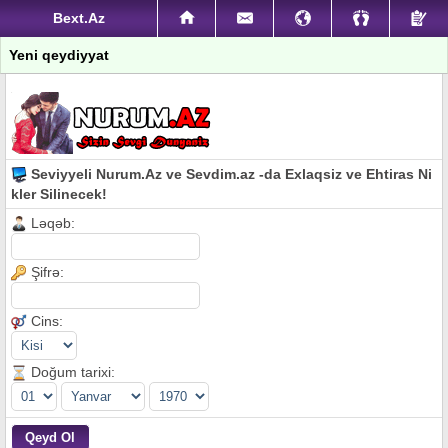
Bext.Az
Yeni qeydiyyat
Seviyyeli Nurum.Az ve Sevdim.az -da Exlaqsiz ve Ehtiras Ni
kler Silinecek!
Ləqəb:
Şifrə:
Cins:
Doğum tarixi: