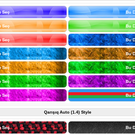
ı Seç
Bu D
ı Seç
Bu D
ı Seç
Bu D
ı Seç
Bu D
ı Seç
Bu D
ı Seç
Bu D
ı Seç
Bu D
Qarışıq Auto (1.4) Style
ı Seç
Bu D