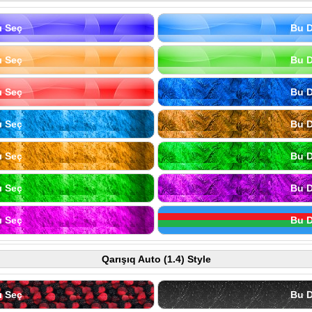
ı Seç
Bu D
ı Seç
Bu D
ı Seç
Bu D
ı Seç
Bu D
ı Seç
Bu D
ı Seç
Bu D
ı Seç
Bu D
Qarışıq Auto (1.4) Style
ı Seç
Bu D