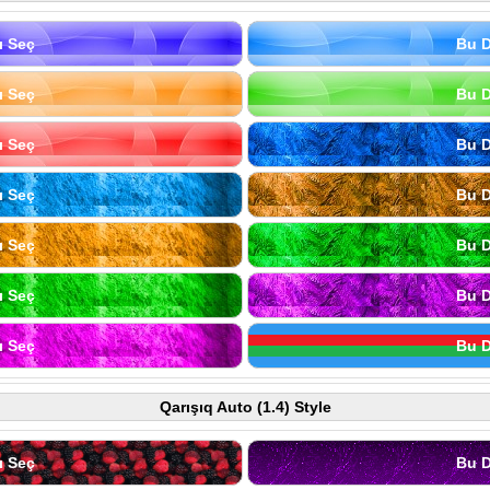
ı Seç
Bu D
ı Seç
Bu D
ı Seç
Bu D
ı Seç
Bu D
ı Seç
Bu D
ı Seç
Bu D
ı Seç
Bu D
Qarışıq Auto (1.4) Style
ı Seç
Bu D