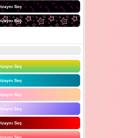
izaynı Seç
izaynı Seç
izaynı Seç
izaynı Seç
izaynı Seç
izaynı Seç
izaynı Seç
izaynı Seç