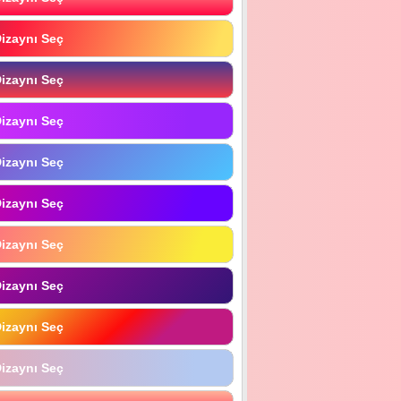
izaynı Seç
izaynı Seç
izaynı Seç
izaynı Seç
izaynı Seç
izaynı Seç
izaynı Seç
izaynı Seç
izaynı Seç