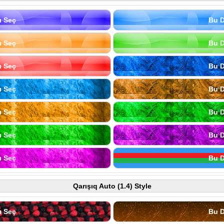
ı Seç
Bu D
ı Seç
Bu D
ı Seç
Bu D
ı Seç
Bu D
ı Seç
Bu D
ı Seç
Bu D
ı Seç
Bu D
Qarışıq Auto (1.4) Style
ı Seç
Bu D