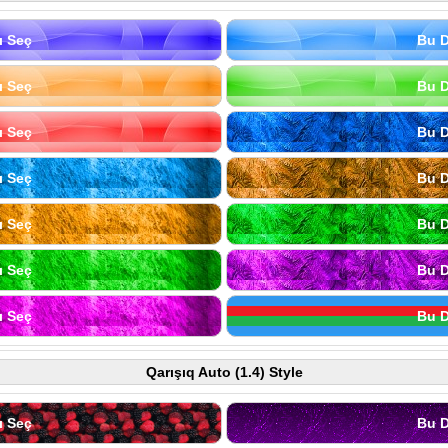
ı Seç
Bu D
ı Seç
Bu D
ı Seç
Bu D
ı Seç
Bu D
ı Seç
Bu D
ı Seç
Bu D
ı Seç
Bu D
Qarışıq Auto (1.4) Style
ı Seç
Bu D